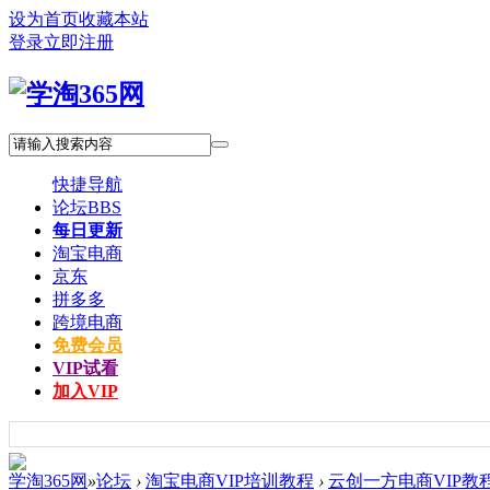
设为首页
收藏本站
登录
立即注册
快捷导航
论坛
BBS
每日更新
淘宝电商
京东
拼多多
跨境电商
免费会员
VIP试看
加入VIP
学淘365网
»
论坛
›
淘宝电商VIP培训教程
›
云创一方电商VIP教