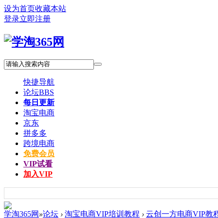
设为首页
收藏本站
登录
立即注册
快捷导航
论坛
BBS
每日更新
淘宝电商
京东
拼多多
跨境电商
免费会员
VIP试看
加入VIP
学淘365网
»
论坛
›
淘宝电商VIP培训教程
›
云创一方电商VIP教