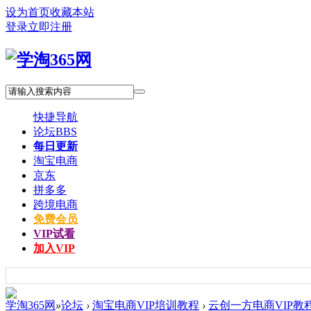
设为首页
收藏本站
登录
立即注册
快捷导航
论坛
BBS
每日更新
淘宝电商
京东
拼多多
跨境电商
免费会员
VIP试看
加入VIP
学淘365网
»
论坛
›
淘宝电商VIP培训教程
›
云创一方电商VIP教