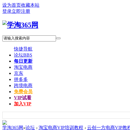
设为首页
收藏本站
登录
立即注册
快捷导航
论坛
BBS
每日更新
淘宝电商
京东
拼多多
跨境电商
免费会员
VIP试看
加入VIP
学淘365网
»
论坛
›
淘宝电商VIP培训教程
›
云创一方电商VIP教