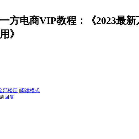
云创一方电商VIP教程：《2023
用》
全部楼层
|
阅读模式
请
回复