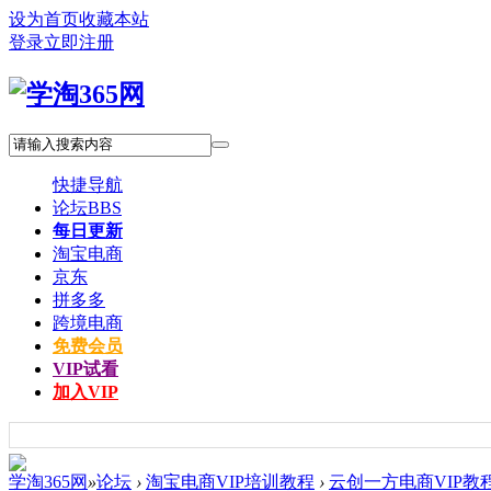
设为首页
收藏本站
登录
立即注册
快捷导航
论坛
BBS
每日更新
淘宝电商
京东
拼多多
跨境电商
免费会员
VIP试看
加入VIP
学淘365网
»
论坛
›
淘宝电商VIP培训教程
›
云创一方电商VIP教