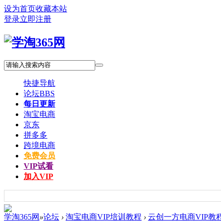
设为首页
收藏本站
登录
立即注册
快捷导航
论坛
BBS
每日更新
淘宝电商
京东
拼多多
跨境电商
免费会员
VIP试看
加入VIP
学淘365网
»
论坛
›
淘宝电商VIP培训教程
›
云创一方电商VIP教