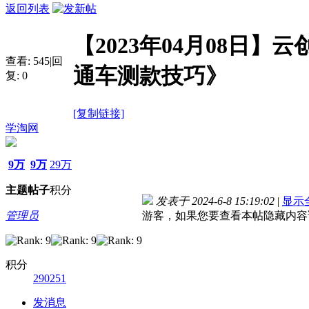
返回列表
【2023年04月08日】
查看:
545
|
回
通车测款技巧》
复:
0
[复制链接]
学淘网
9万
9万
29万
主题
帖子
积分
发表于 2024-6-8 15:19:02
|
显示
管理员
游客，如果您要查看本帖隐藏内容
积分
290251
发消息