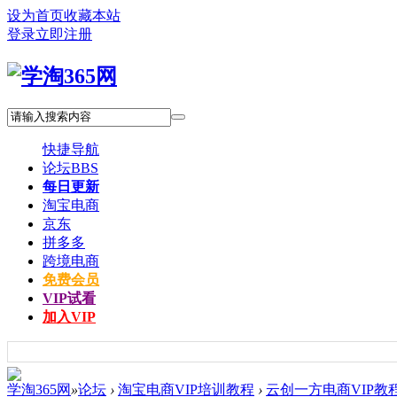
设为首页
收藏本站
登录
立即注册
快捷导航
论坛
BBS
每日更新
淘宝电商
京东
拼多多
跨境电商
免费会员
VIP试看
加入VIP
学淘365网
»
论坛
›
淘宝电商VIP培训教程
›
云创一方电商VIP教