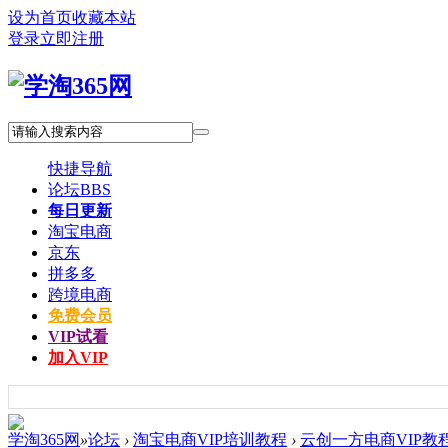
设为首页
收藏本站
登录
立即注册
快捷导航
论坛
BBS
每日更新
淘宝电商
京东
拼多多
跨境电商
免费会员
VIP试看
加入VIP
学淘365网
»
论坛
›
淘宝电商VIP培训教程
›
云创一方电商VIP教