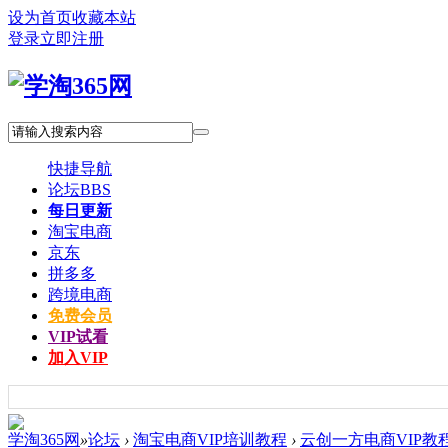
设为首页
收藏本站
登录
立即注册
快捷导航
论坛
BBS
每日更新
淘宝电商
京东
拼多多
跨境电商
免费会员
VIP试看
加入VIP
学淘365网
»
论坛
›
淘宝电商VIP培训教程
›
云创一方电商VIP教