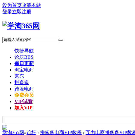
设为首页
收藏本站
登录
立即注册
快捷导航
论坛
BBS
每日更新
淘宝电商
京东
拼多多
跨境电商
免费会员
VIP试看
加入VIP
学淘365网
»
论坛
›
拼多多电商VIP教程
›
互力电商拼多多VIP教