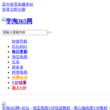
设为首页
收藏本站
登录
立即注册
快捷导航
论坛
BBS
每日更新
淘宝电商
京东
拼多多
跨境电商
免费会员
VIP试看
加入VIP
学淘365网
»
论坛
›
淘宝电商VIP培训教程
›
周心驰电商VIP教程
›