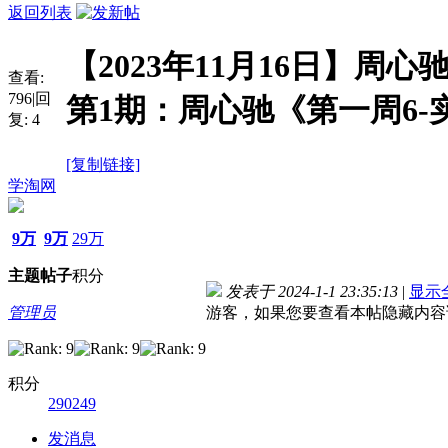
返回列表
【2023年11月16日】周
查看:
796
|
回
第1期：周心驰《第一周6
复:
4
[复制链接]
学淘网
9万
9万
29万
主题
帖子
积分
发表于 2024-1-1 23:35:13
|
显示
管理员
游客，如果您要查看本帖隐藏内容
积分
290249
发消息