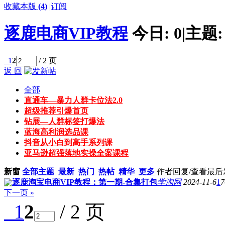
收藏本版
(
4
)
|
订阅
逐鹿电商VIP教程
今日:
0
|
主题
1
2
/ 2 页
返 回
全部
直通车—暴力人群卡位法2.0
超级推荐引爆首页
钻展—人群标签打爆法
蓝海高利润选品课
抖音从小白到高手系列课
亚马逊超强落地实操全案课程
新窗
全部主题
最新
热门
热帖
精华
更多
作者
回复/查看
最后
逐鹿淘宝电商VIP教程：第一期-合集打包
学淘网
2024-11-6
1
7
下一页 »
1
2
/ 2 页