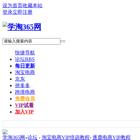
设为首页
收藏本站
登录
立即注册
快捷导航
论坛
BBS
每日更新
淘宝电商
京东
拼多多
跨境电商
免费会员
VIP试看
加入VIP
学淘365网
»
论坛
›
淘宝电商VIP培训教程
›
逐鹿电商VIP教程