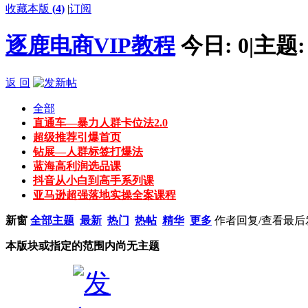
收藏本版
(
4
)
|
订阅
逐鹿电商VIP教程
今日:
0
|
主题
返 回
全部
直通车—暴力人群卡位法2.0
超级推荐引爆首页
钻展—人群标签打爆法
蓝海高利润选品课
抖音从小白到高手系列课
亚马逊超强落地实操全案课程
新窗
全部主题
最新
热门
热帖
精华
更多
作者
回复/查看
最后
本版块或指定的范围内尚无主题