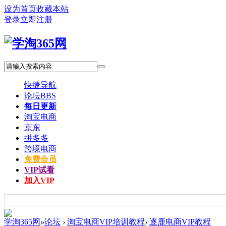
设为首页
收藏本站
登录
立即注册
快捷导航
论坛
BBS
每日更新
淘宝电商
京东
拼多多
跨境电商
免费会员
VIP试看
加入VIP
学淘365网
»
论坛
›
淘宝电商VIP培训教程
›
逐鹿电商VIP教程