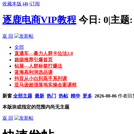
收藏本版
(
4
)
|
订阅
逐鹿电商VIP教程
今日:
0
|
主题
返 回
全部
直通车—暴力人群卡位法2.0
超级推荐引爆首页
钻展—人群标签打爆法
蓝海高利润选品课
抖音从小白到高手系列课
亚马逊超强落地实操全案课程
新窗
全部主题
最新
热门
热帖
精华
更多
2026-08-06
作者
回
本版块或指定的范围内尚无主题
返 回