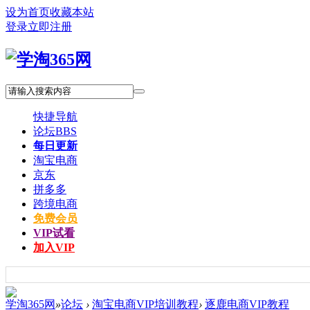
设为首页
收藏本站
登录
立即注册
快捷导航
论坛
BBS
每日更新
淘宝电商
京东
拼多多
跨境电商
免费会员
VIP试看
加入VIP
学淘365网
»
论坛
›
淘宝电商VIP培训教程
›
逐鹿电商VIP教程