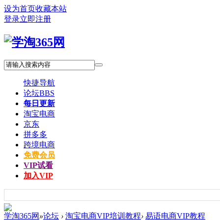
设为首页
收藏本站
登录
立即注册
快捷导航
论坛
BBS
每日更新
淘宝电商
京东
拼多多
跨境电商
免费会员
VIP试看
加入VIP
学淘365网
»
论坛
›
淘宝电商VIP培训教程
›
易语电商VIP教程