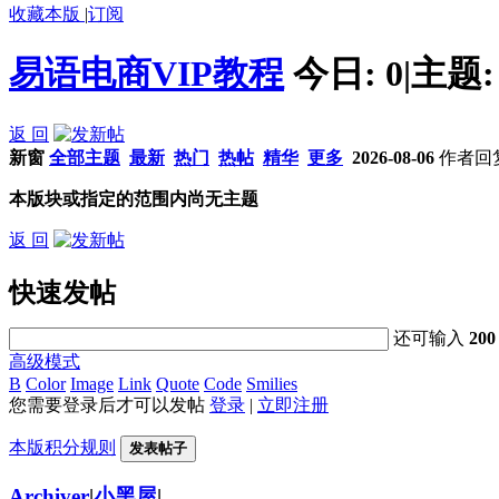
收藏本版
|
订阅
易语电商VIP教程
今日:
0
|
主题
返 回
新窗
全部主题
最新
热门
热帖
精华
更多
2026-08-06
作者
回
本版块或指定的范围内尚无主题
返 回
快速发帖
还可输入
200
高级模式
B
Color
Image
Link
Quote
Code
Smilies
您需要登录后才可以发帖
登录
|
立即注册
本版积分规则
发表帖子
Archiver
|
小黑屋
|