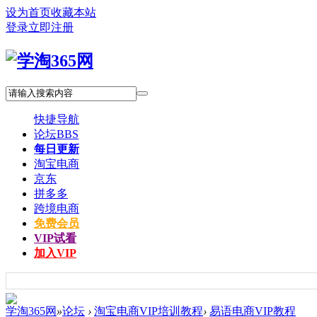
设为首页
收藏本站
登录
立即注册
快捷导航
论坛
BBS
每日更新
淘宝电商
京东
拼多多
跨境电商
免费会员
VIP试看
加入VIP
学淘365网
»
论坛
›
淘宝电商VIP培训教程
›
易语电商VIP教程