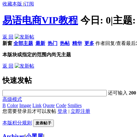
收藏本版
|
订阅
易语电商VIP教程
今日:
0
|
主题
返 回
新窗
全部主题
最新
热门
热帖
精华
更多
作者
回复/查看
最后
本版块或指定的范围内尚无主题
返 回
快速发帖
还可输入
200
高级模式
B
Color
Image
Link
Quote
Code
Smilies
您需要登录后才可以发帖
登录
|
立即注册
本版积分规则
发表帖子
Archiver
|
小黑屋
|