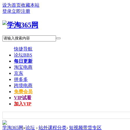
设为首页
收藏本站
登录
立即注册
快捷导航
论坛
BBS
每日更新
淘宝电商
京东
拼多多
跨境电商
免费会员
VIP试看
加入VIP
学淘365网
»
论坛
›
站外课程分类
›
短视频带货专区