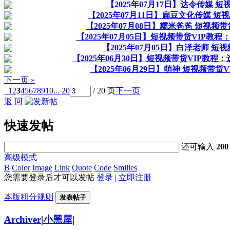
【2025年07月17日】达令传媒
【2025年07月11日】扁豆文化传媒 
【2025年07月08日】糯米爸爸 短视
【2025年07月05日】短视频带货VIP教
【2025年07月05日】白泽老师 
【2025年06月30日】短视频带货VIP教
【2025年06月29日】萌神 短视频带
下一页 »
1
2
3
4
5
6
7
8
9
10
... 20
/ 20 页
下一页
返 回
快速发帖
还可输入
200
高级模式
B
Color
Image
Link
Quote
Code
Smilies
您需要登录后才可以发帖
登录
|
立即注册
本版积分规则
发表帖子
Archiver
|
小黑屋
|