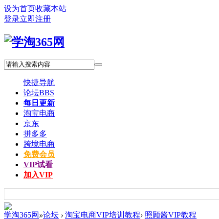
设为首页
收藏本站
登录
立即注册
快捷导航
论坛
BBS
每日更新
淘宝电商
京东
拼多多
跨境电商
免费会员
VIP试看
加入VIP
学淘365网
»
论坛
›
淘宝电商VIP培训教程
›
照顾酱VIP教程