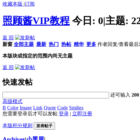
收藏本版
|
订阅
照顾酱VIP教程
今日:
0
|
主题:
2
返 回
新窗
全部主题
最新
热门
热帖
精华
更多
作者
回复/查看
最后
本版块或指定的范围内尚无主题
返 回
快速发帖
还可输入
200
高级模式
B
Color
Image
Link
Quote
Code
Smilies
您需要登录后才可以发帖
登录
|
立即注册
本版积分规则
发表帖子
Archiver
|
小黑屋
|