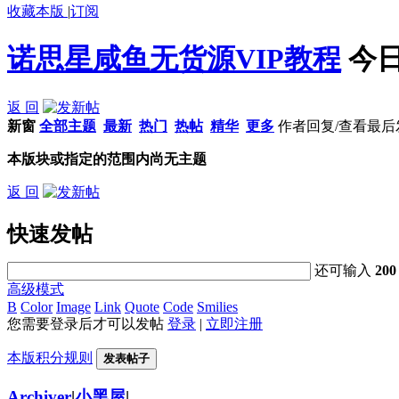
收藏本版
|
订阅
诺思星咸鱼无货源VIP教程
今日
返 回
新窗
全部主题
最新
热门
热帖
精华
更多
作者
回复/查看
最后
本版块或指定的范围内尚无主题
返 回
快速发帖
还可输入
200
高级模式
B
Color
Image
Link
Quote
Code
Smilies
您需要登录后才可以发帖
登录
|
立即注册
本版积分规则
发表帖子
Archiver
|
小黑屋
|