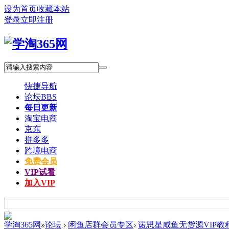
设为首页
收藏本站
登录
立即注册
快捷导航
论坛
BBS
每日更新
淘宝电商
京东
拼多多
跨境电商
免费会员
VIP试看
加入VIP
学淘365网
»
论坛
›
闲鱼店群会员专区
›
诺思星咸鱼无货源VIP教