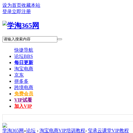
设为首页
收藏本站
登录
立即注册
快捷导航
论坛
BBS
每日更新
淘宝电商
京东
拼多多
跨境电商
免费会员
VIP试看
加入VIP
学淘365网
»
论坛
›
淘宝电商VIP培训教程
›
玺承云课堂VIP教程