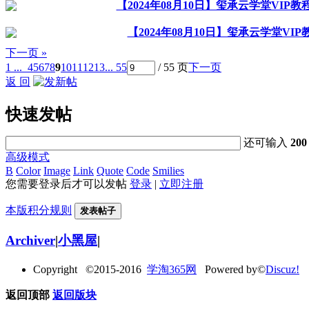
【2024年08月10日】玺承云学堂VI
【2024年08月10日】玺承云学堂V
下一页 »
1 ...
4
5
6
7
8
9
10
11
12
13
... 55
/ 55 页
下一页
返 回
快速发帖
还可输入
200
高级模式
B
Color
Image
Link
Quote
Code
Smilies
您需要登录后才可以发帖
登录
|
立即注册
本版积分规则
发表帖子
Archiver
|
小黑屋
|
Copyright ©2015-2016
学淘365网
Powered by©
Discuz!
返回顶部
返回版块