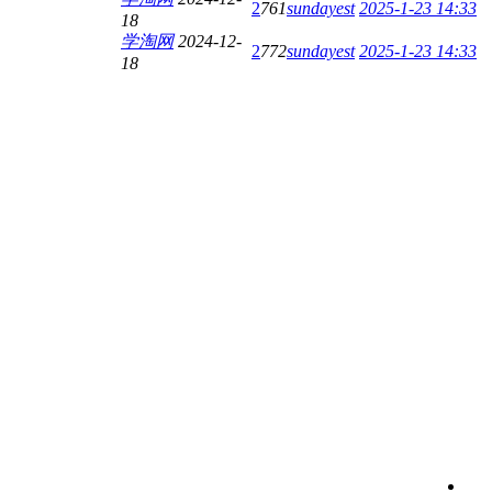
2
761
sundayest
2025-1-23 14:33
18
学淘网
2024-12-
2
772
sundayest
2025-1-23 14:33
18