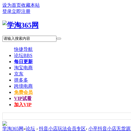
设为首页
收藏本站
登录
立即注册
快捷导航
论坛
BBS
每日更新
淘宝电商
京东
拼多多
跨境电商
免费会员
VIP试看
加入VIP
学淘365网
»
论坛
›
抖音小店玩法会员专区
›
小卒抖音小店无货源V