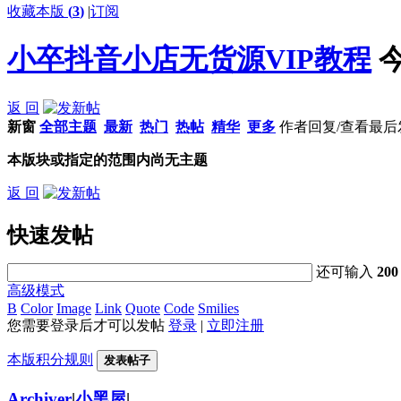
收藏本版
(
3
)
|
订阅
小卒抖音小店无货源VIP教程
返 回
新窗
全部主题
最新
热门
热帖
精华
更多
作者
回复/查看
最后
本版块或指定的范围内尚无主题
返 回
快速发帖
还可输入
200
高级模式
B
Color
Image
Link
Quote
Code
Smilies
您需要登录后才可以发帖
登录
|
立即注册
本版积分规则
发表帖子
Archiver
|
小黑屋
|