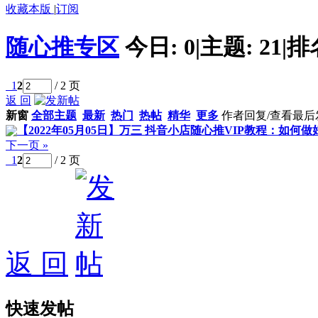
收藏本版
|
订阅
随心推专区
今日:
0
|
主题:
21
|
排
1
2
/ 2 页
返 回
新窗
全部主题
最新
热门
热帖
精华
更多
作者
回复/查看
最后
【2022年05月05日】万三 抖音小店随心推VIP教程：如何
下一页 »
1
2
/ 2 页
返 回
快速发帖