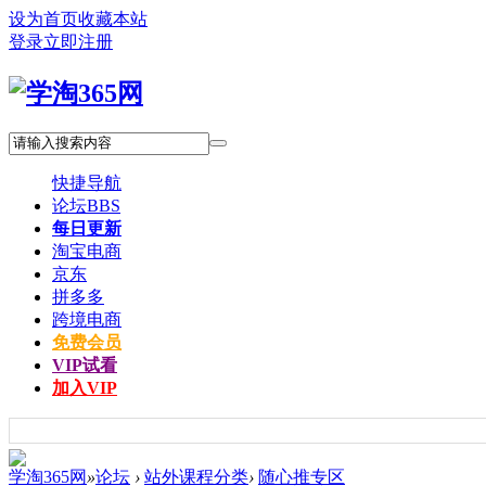
设为首页
收藏本站
登录
立即注册
快捷导航
论坛
BBS
每日更新
淘宝电商
京东
拼多多
跨境电商
免费会员
VIP试看
加入VIP
学淘365网
»
论坛
›
站外课程分类
›
随心推专区