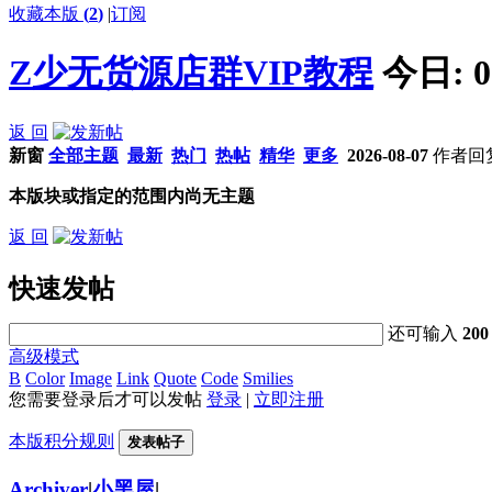
收藏本版
(
2
)
|
订阅
Z少无货源店群VIP教程
今日:
0
返 回
新窗
全部主题
最新
热门
热帖
精华
更多
2026-08-07
作者
回
本版块或指定的范围内尚无主题
返 回
快速发帖
还可输入
200
高级模式
B
Color
Image
Link
Quote
Code
Smilies
您需要登录后才可以发帖
登录
|
立即注册
本版积分规则
发表帖子
Archiver
|
小黑屋
|