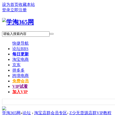
设为首页
收藏本站
登录
立即注册
快捷导航
论坛
BBS
每日更新
淘宝电商
京东
拼多多
跨境电商
免费会员
VIP试看
加入VIP
学淘365网
»
论坛
›
淘宝店群会员专区
›
Z少无货源店群VIP教程