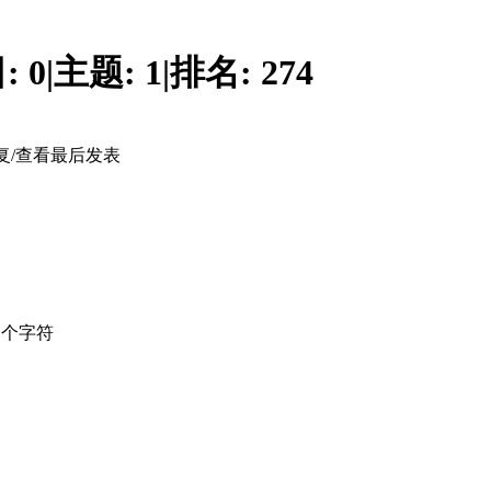
:
0
|
主题:
1
|
排名:
274
复/查看
最后发表
个字符