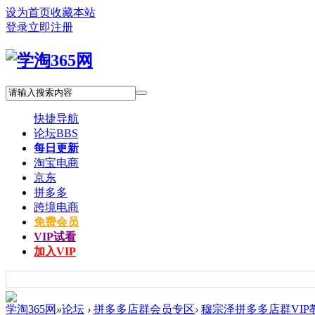
设为首页
收藏本站
登录
立即注册
快捷导航
论坛
BBS
每日更新
淘宝电商
京东
拼多多
跨境电商
免费会员
VIP试看
加入VIP
学淘365网
»
论坛
›
拼多多店群会员专区
›
穆宗泽拼多多店群VIP