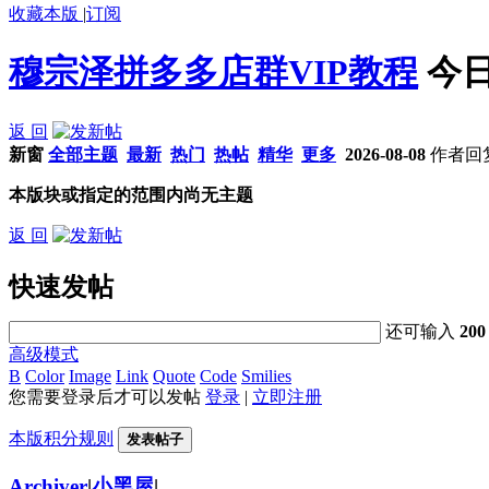
收藏本版
|
订阅
穆宗泽拼多多店群VIP教程
今日
返 回
新窗
全部主题
最新
热门
热帖
精华
更多
2026-08-08
作者
回
本版块或指定的范围内尚无主题
返 回
快速发帖
还可输入
200
高级模式
B
Color
Image
Link
Quote
Code
Smilies
您需要登录后才可以发帖
登录
|
立即注册
本版积分规则
发表帖子
Archiver
|
小黑屋
|