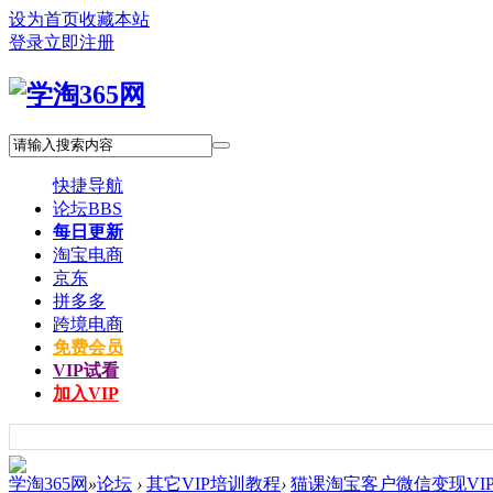
设为首页
收藏本站
登录
立即注册
快捷导航
论坛
BBS
每日更新
淘宝电商
京东
拼多多
跨境电商
免费会员
VIP试看
加入VIP
学淘365网
»
论坛
›
其它VIP培训教程
›
猫课淘宝客户微信变现VI