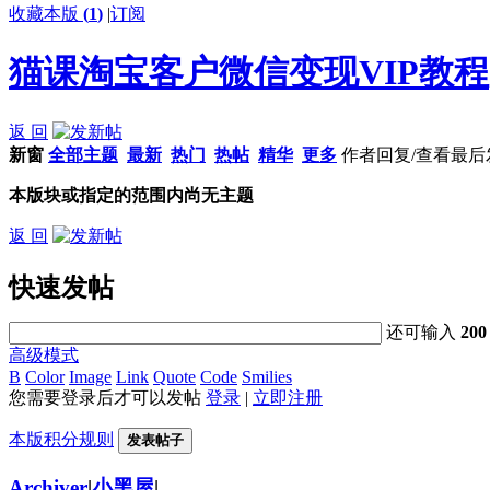
收藏本版
(
1
)
|
订阅
猫课淘宝客户微信变现VIP教程
返 回
新窗
全部主题
最新
热门
热帖
精华
更多
作者
回复/查看
最后
本版块或指定的范围内尚无主题
返 回
快速发帖
还可输入
200
高级模式
B
Color
Image
Link
Quote
Code
Smilies
您需要登录后才可以发帖
登录
|
立即注册
本版积分规则
发表帖子
Archiver
|
小黑屋
|