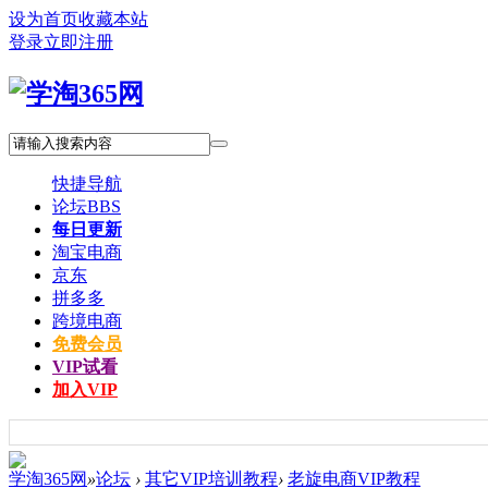
设为首页
收藏本站
登录
立即注册
快捷导航
论坛
BBS
每日更新
淘宝电商
京东
拼多多
跨境电商
免费会员
VIP试看
加入VIP
学淘365网
»
论坛
›
其它VIP培训教程
›
老旋电商VIP教程