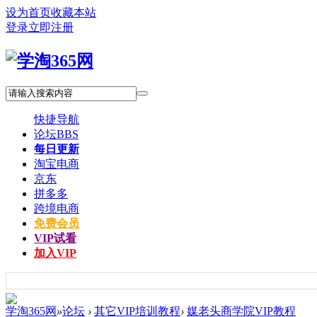
设为首页
收藏本站
登录
立即注册
快捷导航
论坛
BBS
每日更新
淘宝电商
京东
拼多多
跨境电商
免费会员
VIP试看
加入VIP
学淘365网
»
论坛
›
其它VIP培训教程
›
媒老头商学院VIP教程