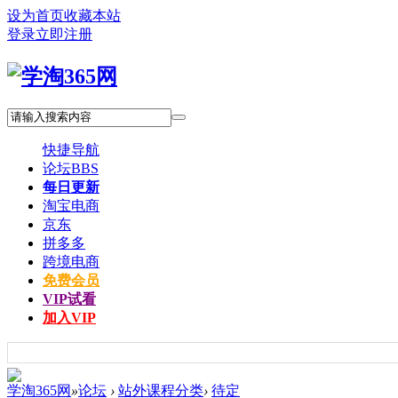
设为首页
收藏本站
登录
立即注册
快捷导航
论坛
BBS
每日更新
淘宝电商
京东
拼多多
跨境电商
免费会员
VIP试看
加入VIP
学淘365网
»
论坛
›
站外课程分类
›
待定