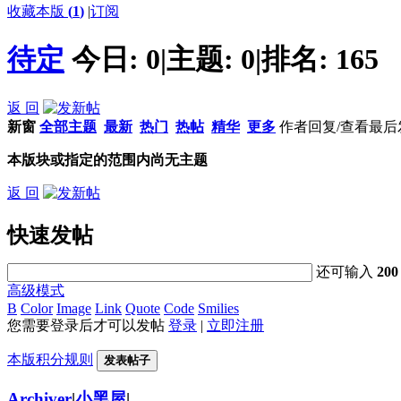
收藏本版
(
1
)
|
订阅
待定
今日:
0
|
主题:
0
|
排名:
165
返 回
新窗
全部主题
最新
热门
热帖
精华
更多
作者
回复/查看
最后
本版块或指定的范围内尚无主题
返 回
快速发帖
还可输入
200
高级模式
B
Color
Image
Link
Quote
Code
Smilies
您需要登录后才可以发帖
登录
|
立即注册
本版积分规则
发表帖子
Archiver
|
小黑屋
|