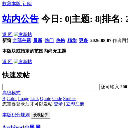
收藏本版
|
订阅
站内公告
今日:
0
|
主题:
8
|
排名:
返 回
新窗
全部主题
最新
热门
热帖
精华
更多
2026-08-07
作者
回
本版块或指定的范围内尚无主题
返 回
快速发帖
还可输入
200
高级模式
B
Color
Image
Link
Quote
Code
Smilies
您需要登录后才可以发帖
登录
|
立即注册
本版积分规则
发表帖子
Archiver
|
小黑屋
|