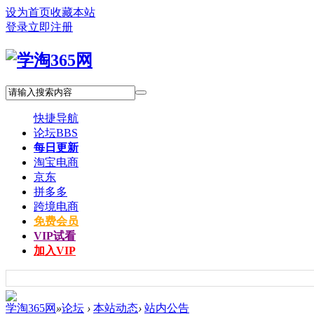
设为首页
收藏本站
登录
立即注册
快捷导航
论坛
BBS
每日更新
淘宝电商
京东
拼多多
跨境电商
免费会员
VIP试看
加入VIP
学淘365网
»
论坛
›
本站动态
›
站内公告