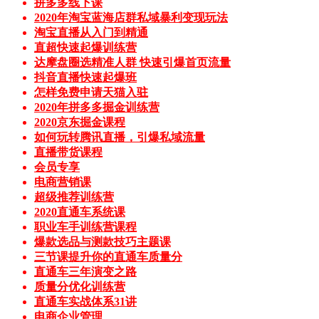
拼多多线下课
2020年淘宝蓝海店群私域暴利变现玩法
淘宝直播从入门到精通
直超快速起爆训练营
达摩盘圈选精准人群 快速引爆首页流量
抖音直播快速起爆班
怎样免费申请天猫入驻
2020年拼多多掘金训练营
2020京东掘金课程
如何玩转腾讯直播，引爆私域流量
直播带货课程
会员专享
电商营销课
超级推荐训练营
2020直通车系统课
职业车手训练营课程
爆款选品与测款技巧主题课
三节课提升你的直通车质量分
直通车三年演变之路
质量分优化训练营
直通车实战体系31讲
电商企业管理