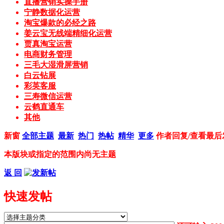
直播营销实操手册
宁静数据化运营
淘宝爆款的必经之路
姜云宝无线端精细化运营
贾真淘宝运营
电商财务管理
三毛大湿滑屏营销
白云钻展
彩英客服
三寿微信运营
云鹤直通车
其他
新窗
全部主题
最新
热门
热帖
精华
更多
作者
回复/查看
最后
本版块或指定的范围内尚无主题
返 回
快速发帖