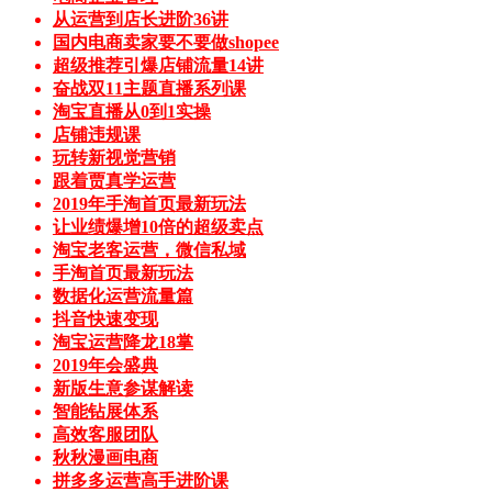
从运营到店长进阶36讲
国内电商卖家要不要做shopee
超级推荐引爆店铺流量14讲
奋战双11主题直播系列课
淘宝直播从0到1实操
店铺违规课
玩转新视觉营销
跟着贾真学运营
2019年手淘首页最新玩法
让业绩爆增10倍的超级卖点
淘宝老客运营，微信私域
手淘首页最新玩法
数据化运营流量篇
抖音快速变现
淘宝运营降龙18掌
2019年会盛典
新版生意参谋解读
智能钻展体系
高效客服团队
秋秋漫画电商
拼多多运营高手进阶课