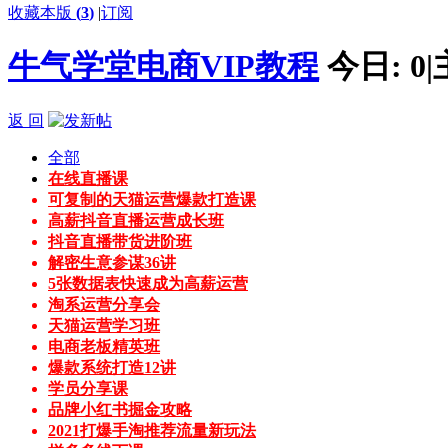
收藏本版
(
3
)
|
订阅
牛气学堂电商VIP教程
今日:
0
|
返 回
全部
在线直播课
可复制的天猫运营爆款打造课
高薪抖音直播运营成长班
抖音直播带货进阶班
解密生意参谋36讲
5张数据表快速成为高薪运营
淘系运营分享会
天猫运营学习班
电商老板精英班
爆款系统打造12讲
学员分享课
品牌小红书掘金攻略
2021打爆手淘推荐流量新玩法