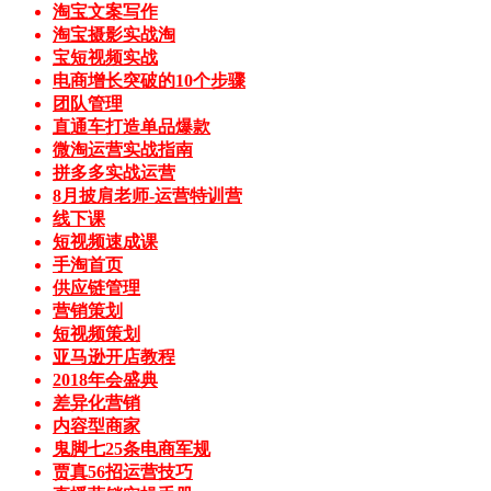
淘宝文案写作
淘宝摄影实战淘
宝短视频实战
电商增长突破的10个步骤
团队管理
直通车打造单品爆款
微淘运营实战指南
拼多多实战运营
8月披肩老师-运营特训营
线下课
短视频速成课
手淘首页
供应链管理
营销策划
短视频策划
亚马逊开店教程
2018年会盛典
差异化营销
内容型商家
鬼脚七25条电商军规
贾真56招运营技巧