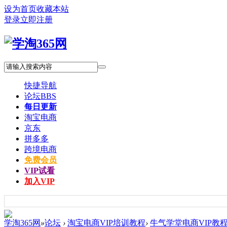
设为首页
收藏本站
登录
立即注册
快捷导航
论坛
BBS
每日更新
淘宝电商
京东
拼多多
跨境电商
免费会员
VIP试看
加入VIP
学淘365网
»
论坛
›
淘宝电商VIP培训教程
›
牛气学堂电商VIP教