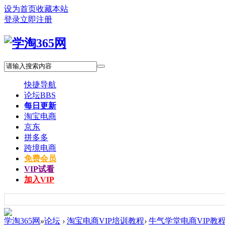
设为首页
收藏本站
登录
立即注册
快捷导航
论坛
BBS
每日更新
淘宝电商
京东
拼多多
跨境电商
免费会员
VIP试看
加入VIP
学淘365网
»
论坛
›
淘宝电商VIP培训教程
›
牛气学堂电商VIP教