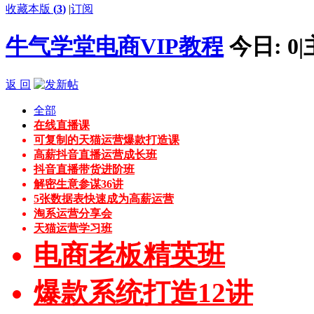
收藏本版
(
3
)
|
订阅
牛气学堂电商VIP教程
今日:
0
|
返 回
全部
在线直播课
可复制的天猫运营爆款打造课
高薪抖音直播运营成长班
抖音直播带货进阶班
解密生意参谋36讲
5张数据表快速成为高薪运营
淘系运营分享会
天猫运营学习班
电商老板精英班
爆款系统打造12讲