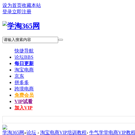
设为首页
收藏本站
登录
立即注册
快捷导航
论坛
BBS
每日更新
淘宝电商
京东
拼多多
跨境电商
免费会员
VIP试看
加入VIP
学淘365网
»
论坛
›
淘宝电商VIP培训教程
›
牛气学堂电商VIP教