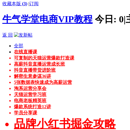
收藏本版
(
3
)
|
订阅
牛气学堂电商VIP教程
今日:
0
|
返 回
全部
在线直播课
可复制的天猫运营爆款打造课
高薪抖音直播运营成长班
抖音直播带货进阶班
解密生意参谋36讲
5张数据表快速成为高薪运营
淘系运营分享会
天猫运营学习班
电商老板精英班
爆款系统打造12讲
学员分享课
品牌小红书掘金攻略