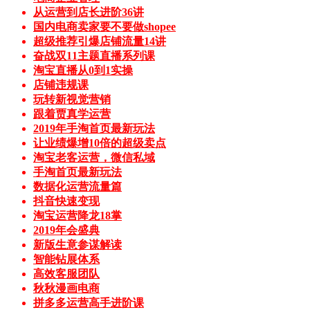
从运营到店长进阶36讲
国内电商卖家要不要做shopee
超级推荐引爆店铺流量14讲
奋战双11主题直播系列课
淘宝直播从0到1实操
店铺违规课
玩转新视觉营销
跟着贾真学运营
2019年手淘首页最新玩法
让业绩爆增10倍的超级卖点
淘宝老客运营，微信私域
手淘首页最新玩法
数据化运营流量篇
抖音快速变现
淘宝运营降龙18掌
2019年会盛典
新版生意参谋解读
智能钻展体系
高效客服团队
秋秋漫画电商
拼多多运营高手进阶课