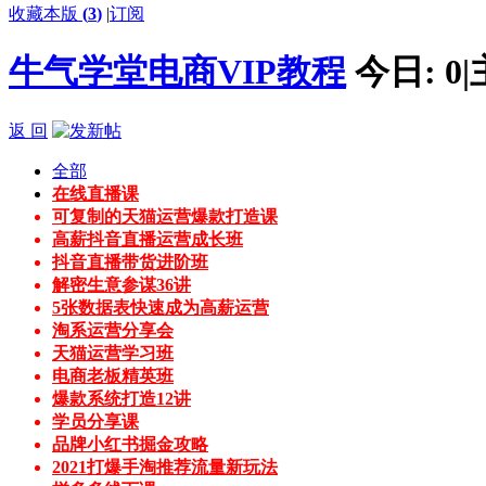
收藏本版
(
3
)
|
订阅
牛气学堂电商VIP教程
今日:
0
|
返 回
全部
在线直播课
可复制的天猫运营爆款打造课
高薪抖音直播运营成长班
抖音直播带货进阶班
解密生意参谋36讲
5张数据表快速成为高薪运营
淘系运营分享会
天猫运营学习班
电商老板精英班
爆款系统打造12讲
学员分享课
品牌小红书掘金攻略
2021打爆手淘推荐流量新玩法