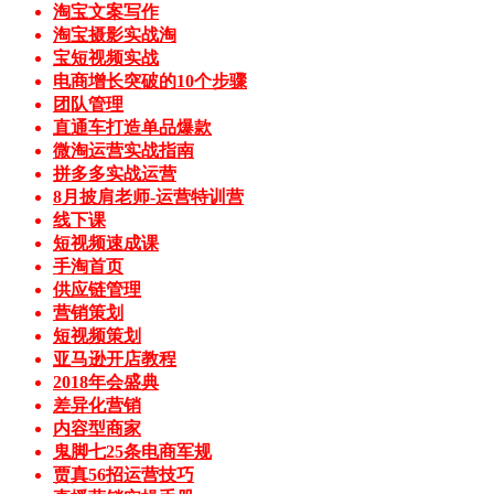
淘宝文案写作
淘宝摄影实战淘
宝短视频实战
电商增长突破的10个步骤
团队管理
直通车打造单品爆款
微淘运营实战指南
拼多多实战运营
8月披肩老师-运营特训营
线下课
短视频速成课
手淘首页
供应链管理
营销策划
短视频策划
亚马逊开店教程
2018年会盛典
差异化营销
内容型商家
鬼脚七25条电商军规
贾真56招运营技巧