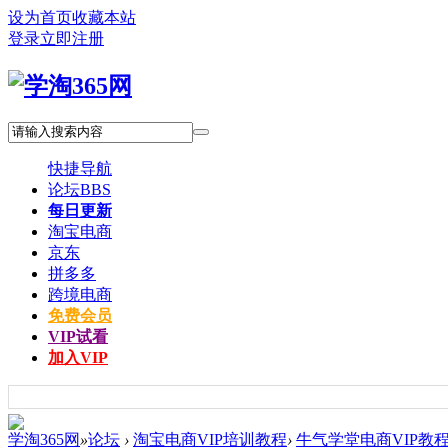
设为首页
收藏本站
登录
立即注册
快捷导航
论坛
BBS
每日更新
淘宝电商
京东
拼多多
跨境电商
免费会员
VIP试看
加入VIP
学淘365网
»
论坛
›
淘宝电商VIP培训教程
›
牛气学堂电商VIP教