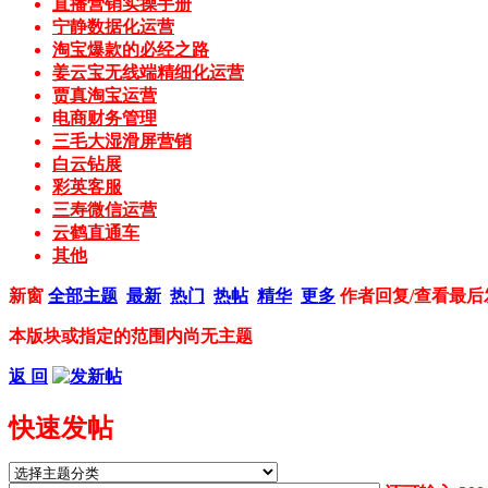
直播营销实操手册
宁静数据化运营
淘宝爆款的必经之路
姜云宝无线端精细化运营
贾真淘宝运营
电商财务管理
三毛大湿滑屏营销
白云钻展
彩英客服
三寿微信运营
云鹤直通车
其他
新窗
全部主题
最新
热门
热帖
精华
更多
作者
回复/查看
最后
本版块或指定的范围内尚无主题
返 回
快速发帖