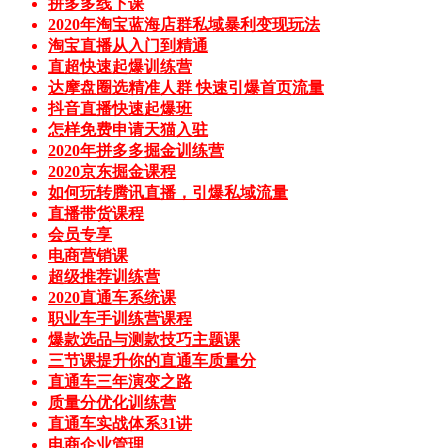
拼多多线下课
2020年淘宝蓝海店群私域暴利变现玩法
淘宝直播从入门到精通
直超快速起爆训练营
达摩盘圈选精准人群 快速引爆首页流量
抖音直播快速起爆班
怎样免费申请天猫入驻
2020年拼多多掘金训练营
2020京东掘金课程
如何玩转腾讯直播，引爆私域流量
直播带货课程
会员专享
电商营销课
超级推荐训练营
2020直通车系统课
职业车手训练营课程
爆款选品与测款技巧主题课
三节课提升你的直通车质量分
直通车三年演变之路
质量分优化训练营
直通车实战体系31讲
电商企业管理