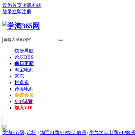
设为首页
收藏本站
登录
立即注册
快捷导航
论坛
BBS
每日更新
淘宝电商
京东
拼多多
跨境电商
免费会员
VIP试看
加入VIP
学淘365网
»
论坛
›
淘宝电商VIP培训教程
›
牛气学堂电商VIP教