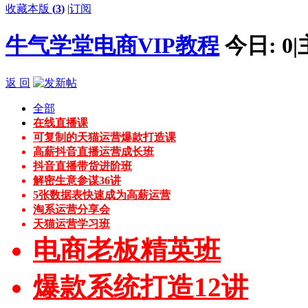
收藏本版
(
3
)
|
订阅
牛气学堂电商VIP教程
今日:
0
|
返 回
全部
在线直播课
可复制的天猫运营爆款打造课
高薪抖音直播运营成长班
抖音直播带货进阶班
解密生意参谋36讲
5张数据表快速成为高薪运营
淘系运营分享会
天猫运营学习班
电商老板精英班
爆款系统打造12讲