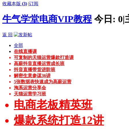
收藏本版
(
3
)
|
订阅
牛气学堂电商VIP教程
今日:
0
|
返 回
全部
在线直播课
可复制的天猫运营爆款打造课
高薪抖音直播运营成长班
抖音直播带货进阶班
解密生意参谋36讲
5张数据表快速成为高薪运营
淘系运营分享会
天猫运营学习班
电商老板精英班
爆款系统打造12讲