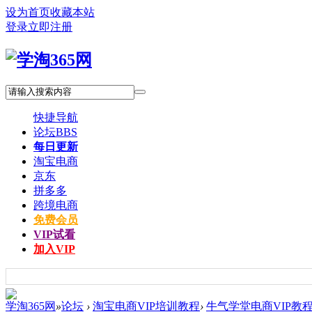
设为首页
收藏本站
登录
立即注册
快捷导航
论坛
BBS
每日更新
淘宝电商
京东
拼多多
跨境电商
免费会员
VIP试看
加入VIP
学淘365网
»
论坛
›
淘宝电商VIP培训教程
›
牛气学堂电商VIP教