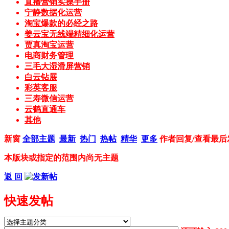
直播营销实操手册
宁静数据化运营
淘宝爆款的必经之路
姜云宝无线端精细化运营
贾真淘宝运营
电商财务管理
三毛大湿滑屏营销
白云钻展
彩英客服
三寿微信运营
云鹤直通车
其他
新窗
全部主题
最新
热门
热帖
精华
更多
作者
回复/查看
最后
本版块或指定的范围内尚无主题
返 回
快速发帖