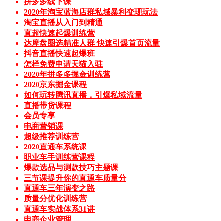
拼多多线下课
2020年淘宝蓝海店群私域暴利变现玩法
淘宝直播从入门到精通
直超快速起爆训练营
达摩盘圈选精准人群 快速引爆首页流量
抖音直播快速起爆班
怎样免费申请天猫入驻
2020年拼多多掘金训练营
2020京东掘金课程
如何玩转腾讯直播，引爆私域流量
直播带货课程
会员专享
电商营销课
超级推荐训练营
2020直通车系统课
职业车手训练营课程
爆款选品与测款技巧主题课
三节课提升你的直通车质量分
直通车三年演变之路
质量分优化训练营
直通车实战体系31讲
电商企业管理