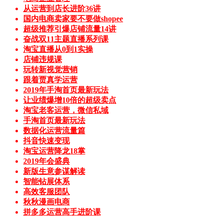
从运营到店长进阶36讲
国内电商卖家要不要做shopee
超级推荐引爆店铺流量14讲
奋战双11主题直播系列课
淘宝直播从0到1实操
店铺违规课
玩转新视觉营销
跟着贾真学运营
2019年手淘首页最新玩法
让业绩爆增10倍的超级卖点
淘宝老客运营，微信私域
手淘首页最新玩法
数据化运营流量篇
抖音快速变现
淘宝运营降龙18掌
2019年会盛典
新版生意参谋解读
智能钻展体系
高效客服团队
秋秋漫画电商
拼多多运营高手进阶课