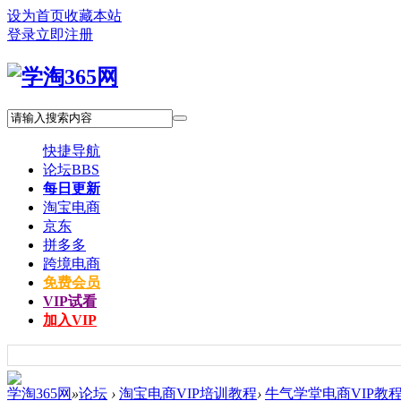
设为首页
收藏本站
登录
立即注册
快捷导航
论坛
BBS
每日更新
淘宝电商
京东
拼多多
跨境电商
免费会员
VIP试看
加入VIP
学淘365网
»
论坛
›
淘宝电商VIP培训教程
›
牛气学堂电商VIP教