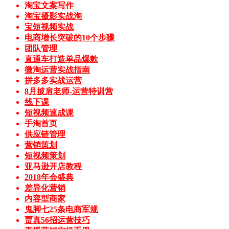
淘宝文案写作
淘宝摄影实战淘
宝短视频实战
电商增长突破的10个步骤
团队管理
直通车打造单品爆款
微淘运营实战指南
拼多多实战运营
8月披肩老师-运营特训营
线下课
短视频速成课
手淘首页
供应链管理
营销策划
短视频策划
亚马逊开店教程
2018年会盛典
差异化营销
内容型商家
鬼脚七25条电商军规
贾真56招运营技巧