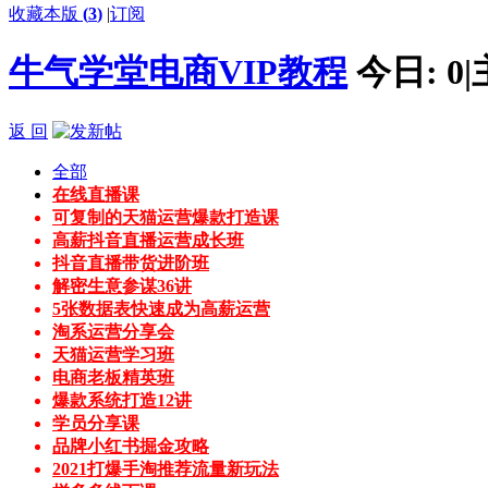
收藏本版
(
3
)
|
订阅
牛气学堂电商VIP教程
今日:
0
|
返 回
全部
在线直播课
可复制的天猫运营爆款打造课
高薪抖音直播运营成长班
抖音直播带货进阶班
解密生意参谋36讲
5张数据表快速成为高薪运营
淘系运营分享会
天猫运营学习班
电商老板精英班
爆款系统打造12讲
学员分享课
品牌小红书掘金攻略
2021打爆手淘推荐流量新玩法