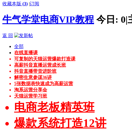
收藏本版
(
3
)
|
订阅
牛气学堂电商VIP教程
今日:
0
|
返 回
全部
在线直播课
可复制的天猫运营爆款打造课
高薪抖音直播运营成长班
抖音直播带货进阶班
解密生意参谋36讲
5张数据表快速成为高薪运营
淘系运营分享会
天猫运营学习班
电商老板精英班
爆款系统打造12讲