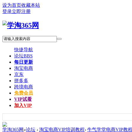
设为首页
收藏本站
登录
立即注册
快捷导航
论坛
BBS
每日更新
淘宝电商
京东
拼多多
跨境电商
免费会员
VIP试看
加入VIP
学淘365网
»
论坛
›
淘宝电商VIP培训教程
›
牛气学堂电商VIP教