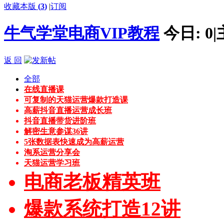
收藏本版
(
3
)
|
订阅
牛气学堂电商VIP教程
今日:
0
|
返 回
全部
在线直播课
可复制的天猫运营爆款打造课
高薪抖音直播运营成长班
抖音直播带货进阶班
解密生意参谋36讲
5张数据表快速成为高薪运营
淘系运营分享会
天猫运营学习班
电商老板精英班
爆款系统打造12讲