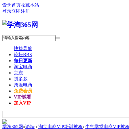
设为首页
收藏本站
登录
立即注册
快捷导航
论坛
BBS
每日更新
淘宝电商
京东
拼多多
跨境电商
免费会员
VIP试看
加入VIP
学淘365网
»
论坛
›
淘宝电商VIP培训教程
›
牛气学堂电商VIP教