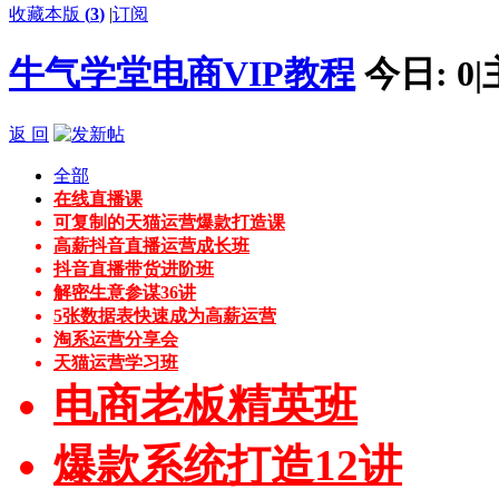
收藏本版
(
3
)
|
订阅
牛气学堂电商VIP教程
今日:
0
|
返 回
全部
在线直播课
可复制的天猫运营爆款打造课
高薪抖音直播运营成长班
抖音直播带货进阶班
解密生意参谋36讲
5张数据表快速成为高薪运营
淘系运营分享会
天猫运营学习班
电商老板精英班
爆款系统打造12讲