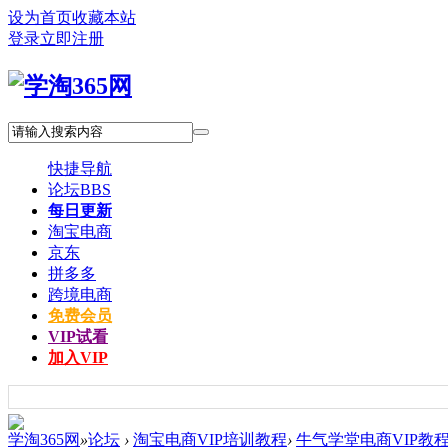
设为首页
收藏本站
登录
立即注册
快捷导航
论坛
BBS
每日更新
淘宝电商
京东
拼多多
跨境电商
免费会员
VIP试看
加入VIP
学淘365网
»
论坛
›
淘宝电商VIP培训教程
›
牛气学堂电商VIP教