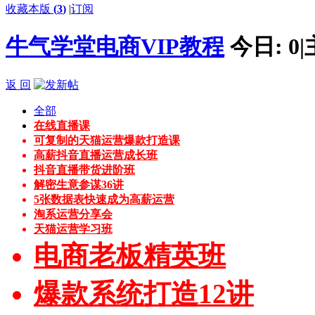
收藏本版
(
3
)
|
订阅
牛气学堂电商VIP教程
今日:
0
|
返 回
全部
在线直播课
可复制的天猫运营爆款打造课
高薪抖音直播运营成长班
抖音直播带货进阶班
解密生意参谋36讲
5张数据表快速成为高薪运营
淘系运营分享会
天猫运营学习班
电商老板精英班
爆款系统打造12讲