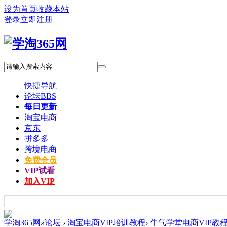
设为首页
收藏本站
登录
立即注册
快捷导航
论坛
BBS
每日更新
淘宝电商
京东
拼多多
跨境电商
免费会员
VIP试看
加入VIP
学淘365网
»
论坛
›
淘宝电商VIP培训教程
›
牛气学堂电商VIP教