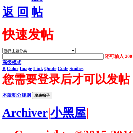
返 回
快速发帖
还可输入
200
高级模式
B
Color
Image
Link
Quote
Code
Smilies
您需要登录后才可以发帖
本版积分规则
发表帖子
Archiver
|
小黑屋
|