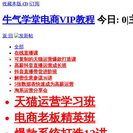
收藏本版
(
3
)
|
订阅
牛气学堂电商VIP教程
今日:
0
|
返 回
全部
在线直播课
可复制的天猫运营爆款打造课
高薪抖音直播运营成长班
抖音直播带货进阶班
解密生意参谋36讲
5张数据表快速成为高薪运营
淘系运营分享会
天猫运营学习班
电商老板精英班