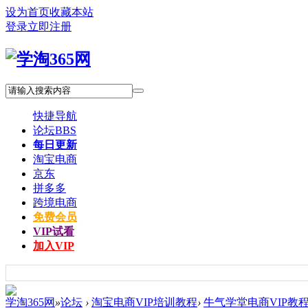
设为首页
收藏本站
登录
立即注册
快捷导航
论坛
BBS
每日更新
淘宝电商
京东
拼多多
跨境电商
免费会员
VIP试看
加入VIP
学淘365网
»
论坛
›
淘宝电商VIP培训教程
›
牛气学堂电商VIP教