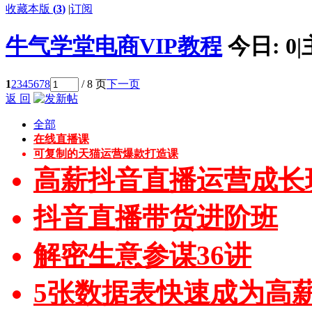
收藏本版
(
3
)
|
订阅
牛气学堂电商VIP教程
今日:
0
|
1
2
3
4
5
6
7
8
/ 8 页
下一页
返 回
全部
在线直播课
可复制的天猫运营爆款打造课
高薪抖音直播运营成长
抖音直播带货进阶班
解密生意参谋36讲
5张数据表快速成为高