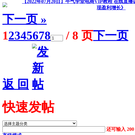
【2022年07月20日】牛气学堂电商VIP教程 在线直
现盈利增长》
下一页 »
1
2
3
4
5
6
7
8
/ 8 页
下一页
返 回
快速发帖
还可输入
200