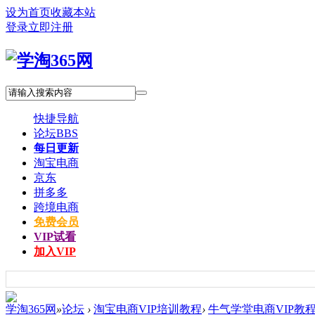
设为首页
收藏本站
登录
立即注册
快捷导航
论坛
BBS
每日更新
淘宝电商
京东
拼多多
跨境电商
免费会员
VIP试看
加入VIP
学淘365网
»
论坛
›
淘宝电商VIP培训教程
›
牛气学堂电商VIP教