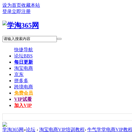
设为首页
收藏本站
登录
立即注册
快捷导航
论坛
BBS
每日更新
淘宝电商
京东
拼多多
跨境电商
免费会员
VIP试看
加入VIP
学淘365网
»
论坛
›
淘宝电商VIP培训教程
›
牛气学堂电商VIP教