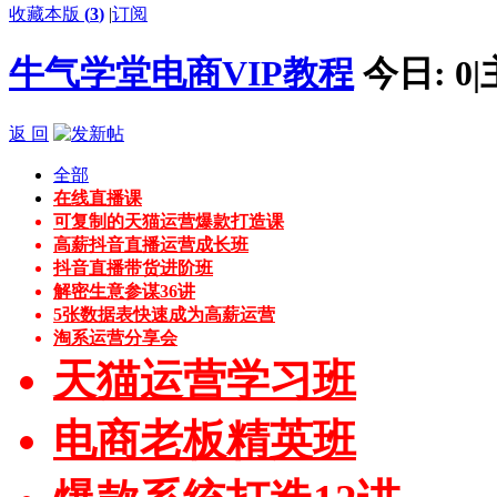
收藏本版
(
3
)
|
订阅
牛气学堂电商VIP教程
今日:
0
|
返 回
全部
在线直播课
可复制的天猫运营爆款打造课
高薪抖音直播运营成长班
抖音直播带货进阶班
解密生意参谋36讲
5张数据表快速成为高薪运营
淘系运营分享会
天猫运营学习班
电商老板精英班