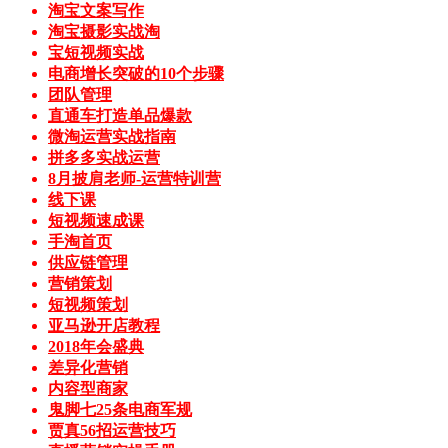
淘宝文案写作
淘宝摄影实战淘
宝短视频实战
电商增长突破的10个步骤
团队管理
直通车打造单品爆款
微淘运营实战指南
拼多多实战运营
8月披肩老师-运营特训营
线下课
短视频速成课
手淘首页
供应链管理
营销策划
短视频策划
亚马逊开店教程
2018年会盛典
差异化营销
内容型商家
鬼脚七25条电商军规
贾真56招运营技巧