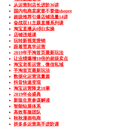
从运营到店长进阶36讲
国内电商卖家要不要做shopee
超级推荐引爆店铺流量14讲
奋战双11主题直播系列课
淘宝直播从0到1实操
店铺违规课
玩转新视觉营销
跟着贾真学运营
2019年手淘首页最新玩法
让业绩爆增10倍的超级卖点
淘宝老客运营，微信私域
手淘首页最新玩法
数据化运营流量篇
抖音快速变现
淘宝运营降龙18掌
2019年会盛典
新版生意参谋解读
智能钻展体系
高效客服团队
秋秋漫画电商
拼多多运营高手进阶课