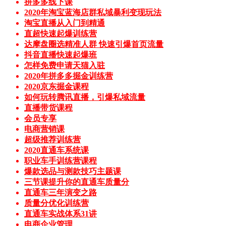
拼多多线下课
2020年淘宝蓝海店群私域暴利变现玩法
淘宝直播从入门到精通
直超快速起爆训练营
达摩盘圈选精准人群 快速引爆首页流量
抖音直播快速起爆班
怎样免费申请天猫入驻
2020年拼多多掘金训练营
2020京东掘金课程
如何玩转腾讯直播，引爆私域流量
直播带货课程
会员专享
电商营销课
超级推荐训练营
2020直通车系统课
职业车手训练营课程
爆款选品与测款技巧主题课
三节课提升你的直通车质量分
直通车三年演变之路
质量分优化训练营
直通车实战体系31讲
电商企业管理