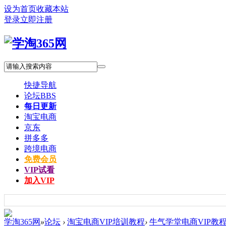
设为首页
收藏本站
登录
立即注册
快捷导航
论坛
BBS
每日更新
淘宝电商
京东
拼多多
跨境电商
免费会员
VIP试看
加入VIP
学淘365网
»
论坛
›
淘宝电商VIP培训教程
›
牛气学堂电商VIP教