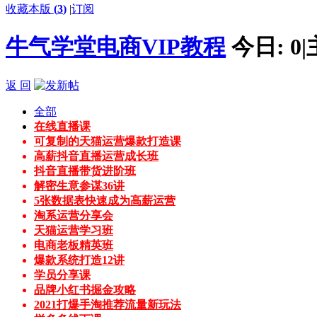
收藏本版
(
3
)
|
订阅
牛气学堂电商VIP教程
今日:
0
|
返 回
全部
在线直播课
可复制的天猫运营爆款打造课
高薪抖音直播运营成长班
抖音直播带货进阶班
解密生意参谋36讲
5张数据表快速成为高薪运营
淘系运营分享会
天猫运营学习班
电商老板精英班
爆款系统打造12讲
学员分享课
品牌小红书掘金攻略
2021打爆手淘推荐流量新玩法