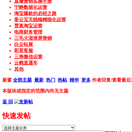
直播营销实操手册
宁静数据化运营
淘宝爆款的必经之路
姜云宝无线端精细化运营
贾真淘宝运营
电商财务管理
三毛大湿滑屏营销
白云钻展
彩英客服
三寿微信运营
云鹤直通车
其他
新窗
全部主题
最新
热门
热帖
精华
更多
作者
回复/查看
最后
本版块或指定的范围内尚无主题
返 回
快速发帖