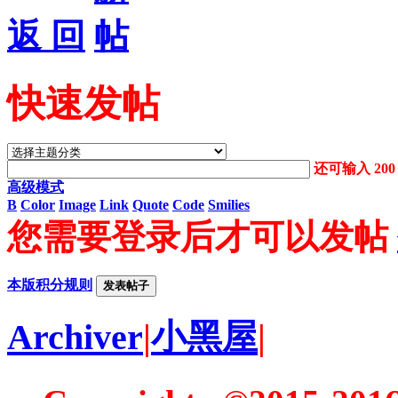
返 回
快速发帖
还可输入
200
高级模式
B
Color
Image
Link
Quote
Code
Smilies
您需要登录后才可以发帖
本版积分规则
发表帖子
Archiver
|
小黑屋
|