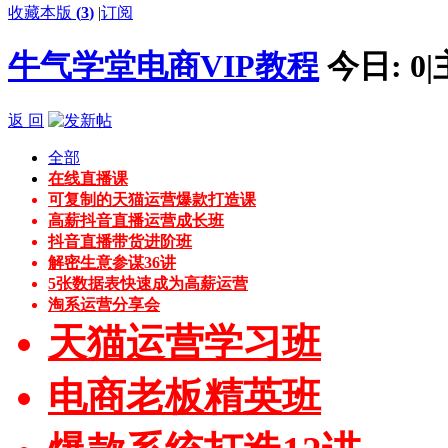
收藏本版
(
3
)
|
订阅
牛气学堂电商VIP教程
今日:
0
|
返 回
全部
在线直播课
可复制的天猫运营爆款打造课
高薪抖音直播运营成长班
抖音直播带货进阶班
解密生意参谋36讲
5张数据表快速成为高薪运营
淘系运营分享会
天猫运营学习班
电商老板精英班