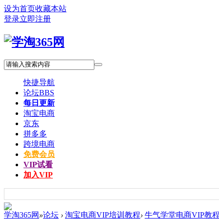
设为首页
收藏本站
登录
立即注册
快捷导航
论坛
BBS
每日更新
淘宝电商
京东
拼多多
跨境电商
免费会员
VIP试看
加入VIP
学淘365网
»
论坛
›
淘宝电商VIP培训教程
›
牛气学堂电商VIP教