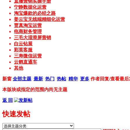
直播营销实操手册
宁静数据化运营
淘宝爆款的必经之路
姜云宝无线端精细化运营
贾真淘宝运营
电商财务管理
三毛大湿滑屏营销
白云钻展
彩英客服
三寿微信运营
云鹤直通车
其他
新窗
全部主题
最新
热门
热帖
精华
更多
作者
回复/查看
最后
本版块或指定的范围内尚无主题
返 回
快速发帖