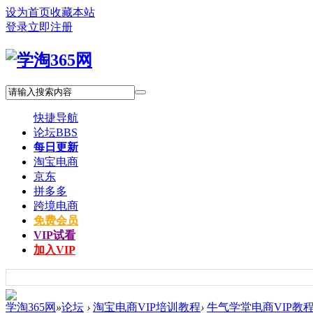
设为首页
收藏本站
登录
立即注册
快捷导航
论坛
BBS
每日更新
淘宝电商
京东
拼多多
跨境电商
免费会员
VIP试看
加入VIP
学淘365网
»
论坛
›
淘宝电商VIP培训教程
›
牛气学堂电商VIP教