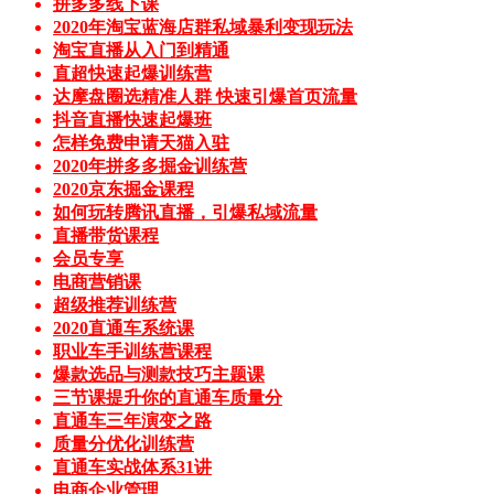
拼多多线下课
2020年淘宝蓝海店群私域暴利变现玩法
淘宝直播从入门到精通
直超快速起爆训练营
达摩盘圈选精准人群 快速引爆首页流量
抖音直播快速起爆班
怎样免费申请天猫入驻
2020年拼多多掘金训练营
2020京东掘金课程
如何玩转腾讯直播，引爆私域流量
直播带货课程
会员专享
电商营销课
超级推荐训练营
2020直通车系统课
职业车手训练营课程
爆款选品与测款技巧主题课
三节课提升你的直通车质量分
直通车三年演变之路
质量分优化训练营
直通车实战体系31讲
电商企业管理