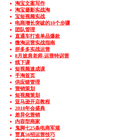
淘宝文案写作
淘宝摄影实战淘
宝短视频实战
电商增长突破的10个步骤
团队管理
直通车打造单品爆款
微淘运营实战指南
拼多多实战运营
8月披肩老师-运营特训营
线下课
短视频速成课
手淘首页
供应链管理
营销策划
短视频策划
亚马逊开店教程
2018年会盛典
差异化营销
内容型商家
鬼脚七25条电商军规
贾真56招运营技巧