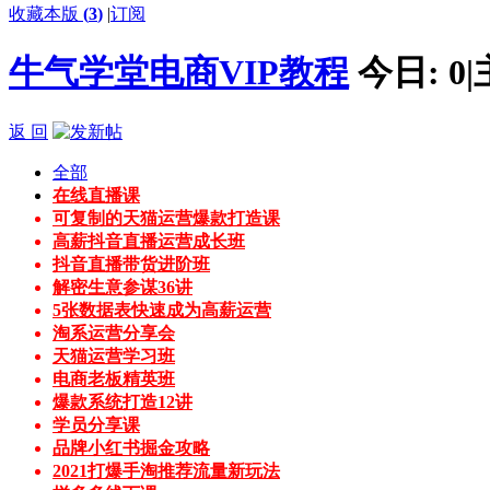
收藏本版
(
3
)
|
订阅
牛气学堂电商VIP教程
今日:
0
|
返 回
全部
在线直播课
可复制的天猫运营爆款打造课
高薪抖音直播运营成长班
抖音直播带货进阶班
解密生意参谋36讲
5张数据表快速成为高薪运营
淘系运营分享会
天猫运营学习班
电商老板精英班
爆款系统打造12讲
学员分享课
品牌小红书掘金攻略
2021打爆手淘推荐流量新玩法