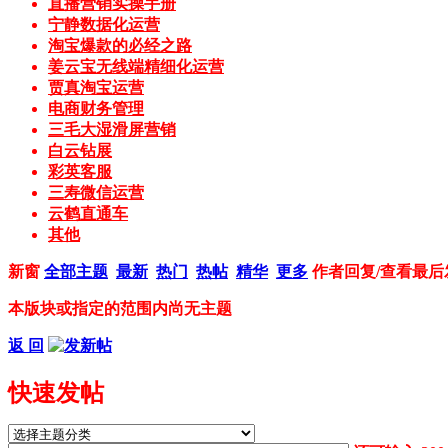
直播营销实操手册
宁静数据化运营
淘宝爆款的必经之路
姜云宝无线端精细化运营
贾真淘宝运营
电商财务管理
三毛大湿滑屏营销
白云钻展
彩英客服
三寿微信运营
云鹤直通车
其他
新窗
全部主题
最新
热门
热帖
精华
更多
作者
回复/查看
最后
本版块或指定的范围内尚无主题
返 回
快速发帖