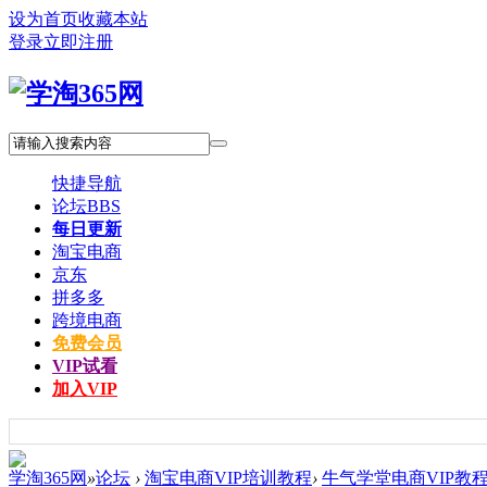
设为首页
收藏本站
登录
立即注册
快捷导航
论坛
BBS
每日更新
淘宝电商
京东
拼多多
跨境电商
免费会员
VIP试看
加入VIP
学淘365网
»
论坛
›
淘宝电商VIP培训教程
›
牛气学堂电商VIP教