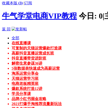
收藏本版
(
3
)
|
订阅
牛气学堂电商VIP教程
今日:
0
|
返 回
全部
在线直播课
可复制的天猫运营爆款打造课
高薪抖音直播运营成长班
抖音直播带货进阶班
解密生意参谋36讲
5张数据表快速成为高薪运营
淘系运营分享会
天猫运营学习班
电商老板精英班
爆款系统打造12讲
学员分享课
品牌小红书掘金攻略
2021打爆手淘推荐流量新玩法