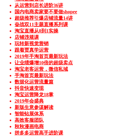
从运营到店长进阶36讲
国内电商卖家要不要做shopee
超级推荐引爆店铺流量14讲
奋战双11主题直播系列课
淘宝直播从0到1实操
店铺违规课
玩转新视觉营销
跟着贾真学运营
2019年手淘首页最新玩法
让业绩爆增10倍的超级卖点
淘宝老客运营，微信私域
手淘首页最新玩法
数据化运营流量篇
抖音快速变现
淘宝运营降龙18掌
2019年会盛典
新版生意参谋解读
智能钻展体系
高效客服团队
秋秋漫画电商
拼多多运营高手进阶课