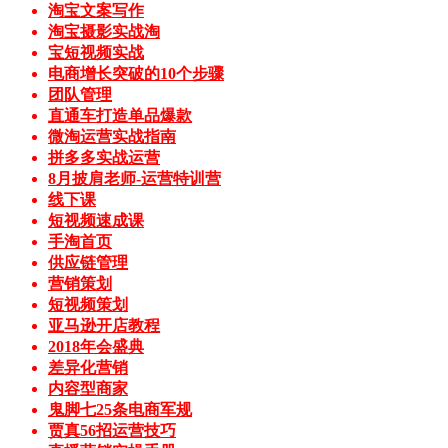
淘宝文案写作
淘宝摄影实战淘
宝短视频实战
电商增长突破的10个步骤
团队管理
直通车打造单品爆款
微淘运营实战指南
拼多多实战运营
8月披肩老师-运营特训营
线下课
短视频速成课
手淘首页
供应链管理
营销策划
短视频策划
亚马逊开店教程
2018年会盛典
差异化营销
内容型商家
鬼脚七25条电商军规
贾真56招运营技巧