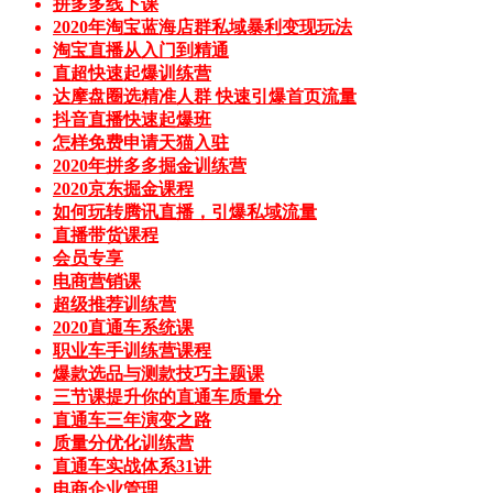
拼多多线下课
2020年淘宝蓝海店群私域暴利变现玩法
淘宝直播从入门到精通
直超快速起爆训练营
达摩盘圈选精准人群 快速引爆首页流量
抖音直播快速起爆班
怎样免费申请天猫入驻
2020年拼多多掘金训练营
2020京东掘金课程
如何玩转腾讯直播，引爆私域流量
直播带货课程
会员专享
电商营销课
超级推荐训练营
2020直通车系统课
职业车手训练营课程
爆款选品与测款技巧主题课
三节课提升你的直通车质量分
直通车三年演变之路
质量分优化训练营
直通车实战体系31讲
电商企业管理