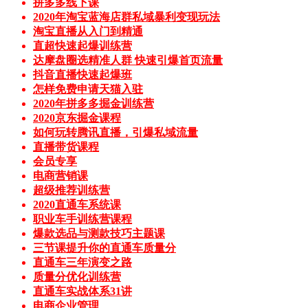
拼多多线下课
2020年淘宝蓝海店群私域暴利变现玩法
淘宝直播从入门到精通
直超快速起爆训练营
达摩盘圈选精准人群 快速引爆首页流量
抖音直播快速起爆班
怎样免费申请天猫入驻
2020年拼多多掘金训练营
2020京东掘金课程
如何玩转腾讯直播，引爆私域流量
直播带货课程
会员专享
电商营销课
超级推荐训练营
2020直通车系统课
职业车手训练营课程
爆款选品与测款技巧主题课
三节课提升你的直通车质量分
直通车三年演变之路
质量分优化训练营
直通车实战体系31讲
电商企业管理