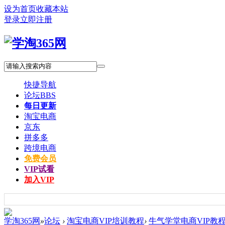
设为首页
收藏本站
登录
立即注册
快捷导航
论坛
BBS
每日更新
淘宝电商
京东
拼多多
跨境电商
免费会员
VIP试看
加入VIP
学淘365网
»
论坛
›
淘宝电商VIP培训教程
›
牛气学堂电商VIP教