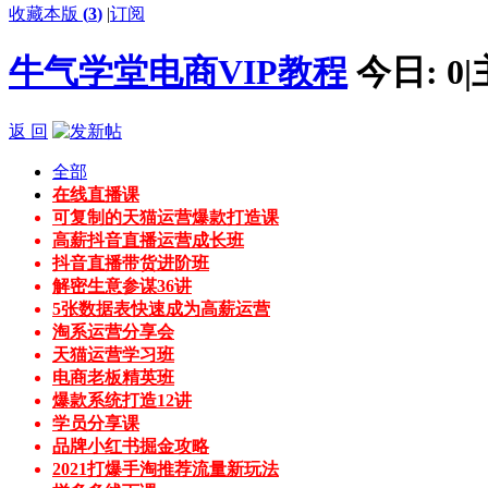
收藏本版
(
3
)
|
订阅
牛气学堂电商VIP教程
今日:
0
|
返 回
全部
在线直播课
可复制的天猫运营爆款打造课
高薪抖音直播运营成长班
抖音直播带货进阶班
解密生意参谋36讲
5张数据表快速成为高薪运营
淘系运营分享会
天猫运营学习班
电商老板精英班
爆款系统打造12讲
学员分享课
品牌小红书掘金攻略
2021打爆手淘推荐流量新玩法