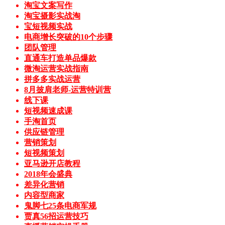
淘宝文案写作
淘宝摄影实战淘
宝短视频实战
电商增长突破的10个步骤
团队管理
直通车打造单品爆款
微淘运营实战指南
拼多多实战运营
8月披肩老师-运营特训营
线下课
短视频速成课
手淘首页
供应链管理
营销策划
短视频策划
亚马逊开店教程
2018年会盛典
差异化营销
内容型商家
鬼脚七25条电商军规
贾真56招运营技巧