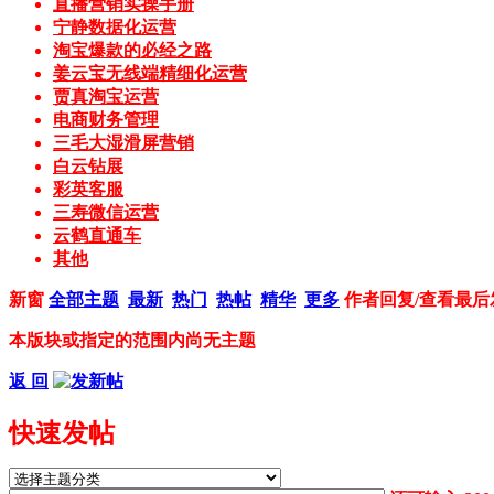
直播营销实操手册
宁静数据化运营
淘宝爆款的必经之路
姜云宝无线端精细化运营
贾真淘宝运营
电商财务管理
三毛大湿滑屏营销
白云钻展
彩英客服
三寿微信运营
云鹤直通车
其他
新窗
全部主题
最新
热门
热帖
精华
更多
作者
回复/查看
最后
本版块或指定的范围内尚无主题
返 回
快速发帖