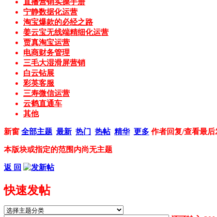
直播营销实操手册
宁静数据化运营
淘宝爆款的必经之路
姜云宝无线端精细化运营
贾真淘宝运营
电商财务管理
三毛大湿滑屏营销
白云钻展
彩英客服
三寿微信运营
云鹤直通车
其他
新窗
全部主题
最新
热门
热帖
精华
更多
作者
回复/查看
最后
本版块或指定的范围内尚无主题
返 回
快速发帖