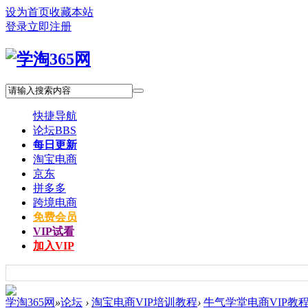
设为首页
收藏本站
登录
立即注册
快捷导航
论坛
BBS
每日更新
淘宝电商
京东
拼多多
跨境电商
免费会员
VIP试看
加入VIP
学淘365网
»
论坛
›
淘宝电商VIP培训教程
›
牛气学堂电商VIP教