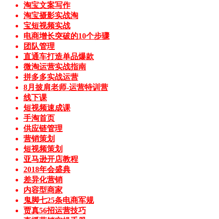
淘宝文案写作
淘宝摄影实战淘
宝短视频实战
电商增长突破的10个步骤
团队管理
直通车打造单品爆款
微淘运营实战指南
拼多多实战运营
8月披肩老师-运营特训营
线下课
短视频速成课
手淘首页
供应链管理
营销策划
短视频策划
亚马逊开店教程
2018年会盛典
差异化营销
内容型商家
鬼脚七25条电商军规
贾真56招运营技巧