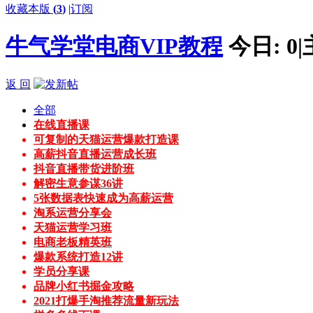
收藏本版
(
3
)
|
订阅
牛气学堂电商VIP教程
今日:
0
|
返 回
全部
在线直播课
可复制的天猫运营爆款打造课
高薪抖音直播运营成长班
抖音直播带货进阶班
解密生意参谋36讲
5张数据表快速成为高薪运营
淘系运营分享会
天猫运营学习班
电商老板精英班
爆款系统打造12讲
学员分享课
品牌小红书掘金攻略
2021打爆手淘推荐流量新玩法