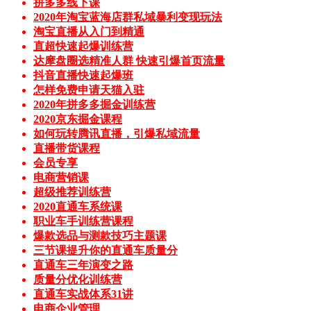
拼多多线下课
2020年淘宝蓝海店群私域暴利变现玩法
淘宝直播从入门到精通
直超快速起爆训练营
达摩盘圈选精准人群 快速引爆首页流量
抖音直播快速起爆班
怎样免费申请天猫入驻
2020年拼多多掘金训练营
2020京东掘金课程
如何玩转腾讯直播，引爆私域流量
直播带货课程
会员专享
电商营销课
超级推荐训练营
2020直通车系统课
职业车手训练营课程
爆款选品与测款技巧主题课
三节课提升你的直通车质量分
直通车三年演变之路
质量分优化训练营
直通车实战体系31讲
电商企业管理