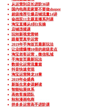
从运营到店长进阶36讲
国内电商卖家要不要做shopee
超级推荐引爆店铺流量14讲
奋战双11主题直播系列课
淘宝直播从0到1实操
店铺违规课
玩转新视觉营销
跟着贾真学运营
2019年手淘首页最新玩法
让业绩爆增10倍的超级卖点
淘宝老客运营，微信私域
手淘首页最新玩法
数据化运营流量篇
抖音快速变现
淘宝运营降龙18掌
2019年会盛典
新版生意参谋解读
智能钻展体系
高效客服团队
秋秋漫画电商
拼多多运营高手进阶课