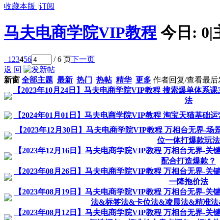
收藏本版
|
订阅
马夫电商学院VIP教程
今日:
0
|
1
2
3
4
5
6
/ 6 页
下一页
返 回
新窗
全部主题
最新
热门
热帖
精华
更多
作者
回复/查看
最后
【2023年10月24日】马夫电商学院VIP教程 搜索爆单体系
法
【2024年01月01日】马夫电商学院VIP教程 淘宝天猫基
【2023年12月30日】马夫电商学院VIP教程 万相台无界
位一体打爆款玩法
【2023年12月16日】马夫电商学院VIP教程 万相台无界
配合打造爆款？
【2023年08月26日】马夫电商学院VIP教程 万相台无界
一降拖价法
【2023年08月19日】马夫电商学院VIP教程 万相台无界
法&标签法&卡位法&凌晨法&精准法
【2023年08月12日】马夫电商学院VIP教程 万相台无界