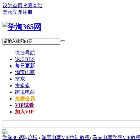
设为首页
收藏本站
登录
立即注册
快捷导航
论坛
BBS
每日更新
淘宝电商
京东
拼多多
跨境电商
免费会员
VIP试看
加入VIP
学淘365网
»
论坛
›
淘宝电商VIP培训教程
›
马夫电商学院VIP教