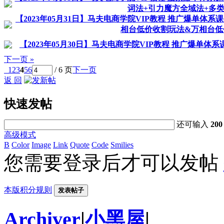
词法+引力魔方全域法+多
【2023年05月31日】马夫电商学院VIP教程 推广爆单体
相台低价收割玩法&万相台低
【2023年05月30日】马夫电商学院VIP教程 推广爆单体
下一页 »
1
2
3
4
5
6
/ 6 页
下一页
返 回
快速发帖
还可输入
200
高级模式
B
Color
Image
Link
Quote
Code
Smilies
您需要登录后才可以发帖
本版积分规则
发表帖子
Archiver
|
小黑屋
|